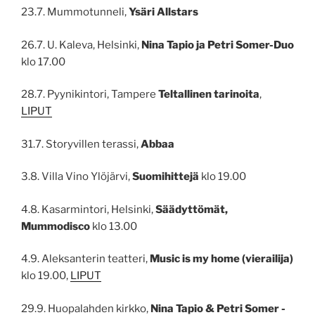
23.7. Mummotunneli,
Ysäri Allstars
26.7. U. Kaleva, Helsinki,
Nina Tapio ja Petri Somer-Duo
klo 17.00
28.7. Pyynikintori, Tampere
Teltallinen tarinoita
,
LIPUT
31.7. Storyvillen terassi,
Abbaa
3.8. Villa Vino Ylöjärvi,
Suomihittejä
klo 19.00
4.8. Kasarmintori, Helsinki,
Säädyttömät,
Mummodisco
klo 13.00
4.9. Aleksanterin teatteri,
Music is my home (vierailija)
klo 19.00,
LIPUT
29.9. Huopalahden kirkko,
Nina Tapio & Petri Somer -