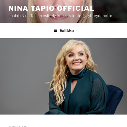
Siirry
NINA TAPIO OFFICIAL
sisältöön
Laulaja Nina Tapion esittely, keikkakalenteri ja yhteydenotto
Valikko